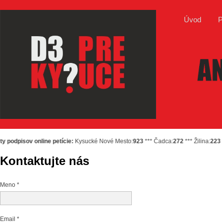
Úvod
P
odpisov online petície:
Kysucké Nové Mesto:
923
*** Čadca:
272
*** Žilina:
223
***
Kontaktujte nás
Meno *
Email *