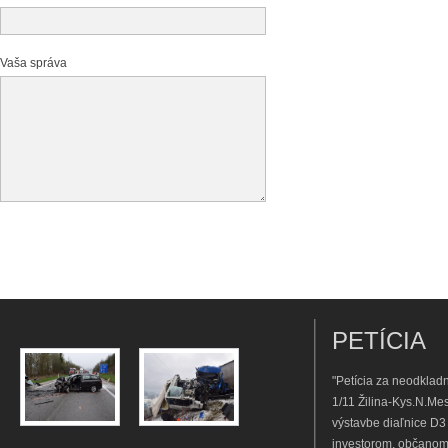
Vaša správa
PETÍCIA
"Petícia za neodkladn
1/11 Žilina-Kys.N.Me
výstavbe diaľnice D3
investorom, občanom