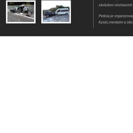
záväzkov súvisiacich
Petícia je organizov
Kysúc,mestami a obc