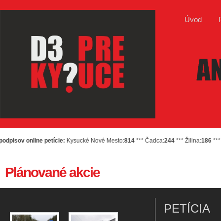
Úvod
isov online petície:
Kysucké Nové Mesto:
814
*** Čadca:
244
*** Žilina:
186
*** Ne
Plánované akcie
PETÍCIA