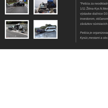
"Petícia za neodkladn
1/11 Žilina-Kys.N.Me
výstavbe diaľnice D3
investorom, občanom
záväzkov súvisiacich
Petícia je organizov
Kysúc,mestami a obc